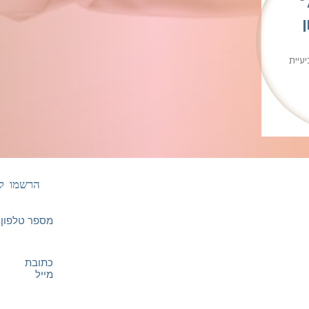
״
עיית
הרשמו לע
מספר טלפון
כתובת
מייל