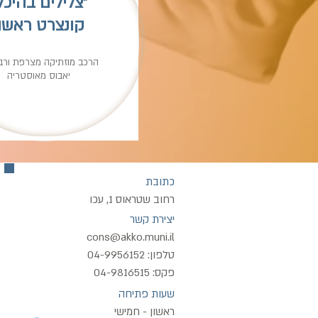
״צלילים בהיכל
קונצרט ראשון
הרכב מוזתיקה מצרפת ורבי
יאבוס מאוסטריה
כתובת
רחוב שטראוס 1, עכו
יצירת קשר
cons@akko.muni.il
04-9956152 :טלפון
04-9816515 :פקס
שעות פתיחה
ראשון - חמישי