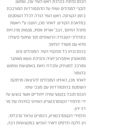
הכנס נפתח בברכת ראש העיר עכו, שמעון
לנקרי למנהלים ושיח על ההתמודדות המורכבת
בזמן הקורונה. ראש העיר הודה לכלל העוסקים
במלאכת הקודש. לאחר מכן, הוצגו ע״י ראשת
מינהל החינוך, הגב׳ אורית אסייג, מגמות מרכזיות
בתהליכי העבודה הרשותיים תוך שיתוף פעולה
מלא עם משרד החינוך.
בכנס נכחו כל מפקחי העיר. המנהלים נהנו
מתאטרון אימפרוביזציה והפיכת נושא מאתגר
ומורכב למצחיק ומבדח וזאת באמצעות שימוש
בהומור.
לאחר מכן, האזינו המנהלים להרצאה מרתקת
העוסקת בהתמודדות עם מצבי שינוי.
הכנס תובל בקטעי שירה ייחודיים אשר בוצעו על
ידי תלמידי הקונסרבטוריון העירוני בניהולו של מר
דני ירון.
תלמידי הקונסרבטוריון, הזמרים נוראל טרבלסי,
רון זלקה ולרסיס ז'ארר הופיעו במקצועיות רבה.